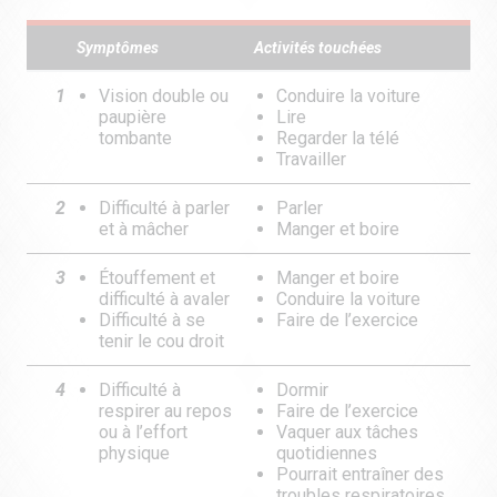
Symptômes
Activités touchées
1
Vision double ou
Conduire la voiture
paupière
Lire
tombante
Regarder la télé
Travailler
2
Difficulté à parler
Parler
et à mâcher
Manger et boire
3
Étouffement et
Manger et boire
difficulté à avaler
Conduire la voiture
Difficulté à se
Faire de l’exercice
tenir le cou droit
4
Difficulté à
Dormir
respirer au repos
Faire de l’exercice
ou à l’effort
Vaquer aux tâches
physique
quotidiennes
Pourrait entraîner des
troubles respiratoires